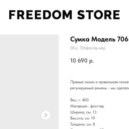
Сумка Модель 706
SKU:
706флотер.мёд
10 690
р.
Прямые линии и правильная геоме
регулируемый ремень - мы сделали
Вес, г: 400
Материал : флоттер
Ширина, см: 13
Высота, см: 19
Толщина, см: 8