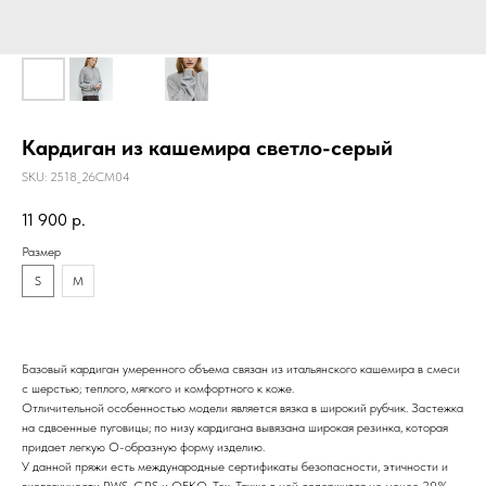
Кардиган из кашемира светло-серый
SKU:
2518_26CM04
11 900
р.
Размер
S
M
Базовый кардиган умеренного объема связан из итальянского кашемира в смеси
с шерстью; теплого, мягкого и комфортного к коже.
Отличительной особенностью модели является вязка в широкий рубчик. Застежка
на сдвоенные пуговицы; по низу кардигана вывязана широкая резинка, которая
придает легкую О-образную форму изделию.
У данной пряжи есть международные сертификаты безопасности, этичности и
экологичности RWS, GRS и OEKO-Tex. Также в ней содержится не менее 20%