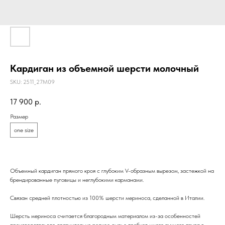
Кардиган из объемной шерсти молочный
SKU:
2511_27M09
17 900
р.
Размер
one size
Объемный кардиган прямого кроя с глубоким V-образным вырезом, застежкой на
брендированные пуговицы и неглубокими карманами.
Связан средней плотностью из 100% шерсти мериноса, сделанной в Италии.
Шерсть мериноса считается благородным материалом из-за особенностей
производства: это сравнительно редкое сырье требует много ручного труда в