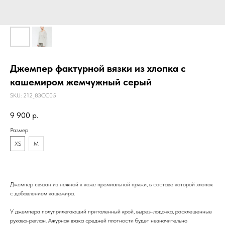
Джемпер фактурной вязки из хлопка с
кашемиром жемчужный серый
SKU:
212_83CC05
9 900
р.
Размер
XS
M
Джемпер связан из нежной к коже премиальной пряжи, в составе которой хлопок
с добавлением кашемира.
У джемпера полуприлегающий приталенный крой, вырез-лодочка, расклешенные
рукава-реглан. Ажурная вязка средней плотности будет незначительно