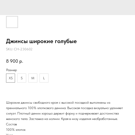
Джинсы широкие голубые
SKU:
CH-230602
8 900
р.
Размер
XS
S
M
L
Широкие джинсы свободного кроя с высокой посадкой выполнены из
премиального 100% хлопкового денима. Высокая посадка визуально удлиняет
силуэт. Плотный деним хорошо держит форму и подчеркивает достоинства
женского тела. Застежка на молнии. Края в низу изделия необработанные.
Состав
100% хлопок
Уход