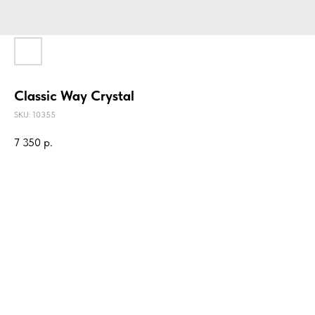
Classic Way Crystal
SKU:
10355
7 350
р.