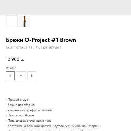
Брюки O-Project #1 Brown
SKU:
PNTSKLS-FBL-FW2425-BRWN-1
10 900
р.
Размер
S
M
L
• Прямой силуэт
• Защип для объёма
• Удлинённый гульфик на молнии
• Пояс с нахлёстом
• Пять шлевок втачанных в пояс
• Застёжка на брючный крючок и пуговицу с изнаночной стороны
• Прорезной карман с втачной листочкой на правой брючине