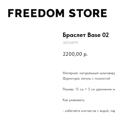
Браслет Base 02
35516879
2200,00
р.
Материал: натуральный культивир
Фурнитура: латунь с позолотой
Размер: 15 см + 5 см удлинение 
Как ухаживать:
- избегайте контактов с водой, п