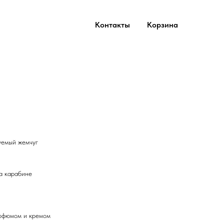
Контакты
Корзина
уемый жемчуг
на карабине
арфюмом и кремом