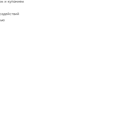
ом и купанием
воздействий
нью