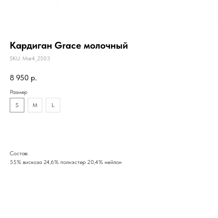
Кардиган Grace молочный
SKU:
Mar4_2503
8 950
р.
Размер
S
M
L
Состав:
55% вискоза 24,6% полиэстер 20,4% нейлон