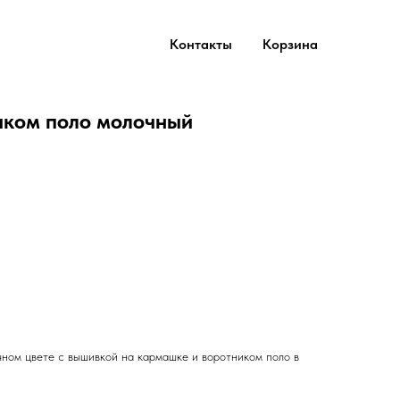
Контакты
Корзина
иком поло молочный
чном цвете с вышивкой на кармашке и воротником поло в