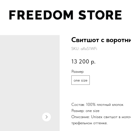
Свитшот с воротн
SKU:
aXxS1WFi
13 200
р.
Размер
one size
Состав: 100% плотный хлопок
Размер:
one size
Описание: Unisex свитшот в моло
трюфельном оттенке.