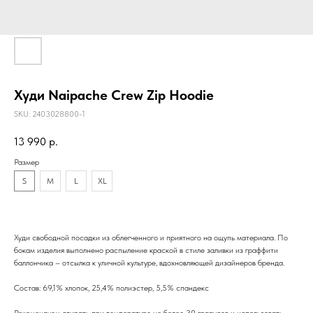
Худи Naipache Crew Zip Hoodie
SKU:
2403028800-1
13 990
р.
Размер
S
M
L
XL
Худи свободной посадки из облегченного и приятного на ощупь материала. По
бокам изделия выполнено распыление краской в стиле заливки из граффити
баллончика – отсылка к уличной культуре, вдохновляющей дизайнеров бренда.
Состав: 69,1% хлопок, 25,4% полиэстер, 5,5% спандекс
Рекомендуем стирать при температуре не более 30 градусов и использовать