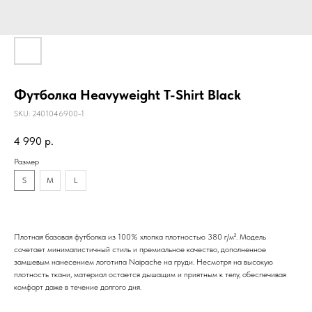
Футболка Heavyweight T-Shirt Black
SKU:
2401046900-1
4 990
р.
Размер
S
M
L
Плотная базовая футболка из 100% хлопка плотностью 380 г/м². Модель
сочетает минималистичный стиль и премиальное качество, дополненное
замшевым нанесением логотипа Naipache на груди. Несмотря на высокую
плотность ткани, материал остается дышащим и приятным к телу, обеспечивая
комфорт даже в течение долгого дня.