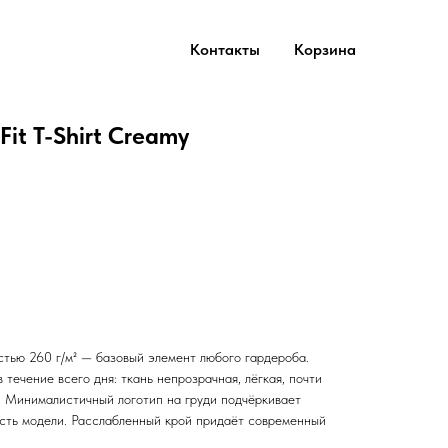
Контакты
Корзина
it T-Shirt Creamy
стью 260 г/м² — базовый элемент любого гардероба.
течение всего дня: ткань непрозрачная, лёгкая, почти
. Минималистичный логотип на груди подчёркивает
сть модели. Расслабленный крой придаёт современный