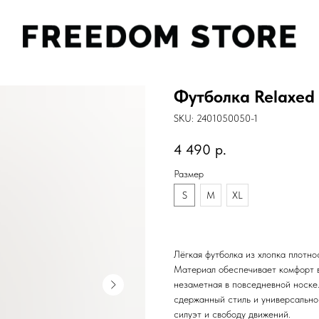
Футболка Relaxed F
SKU:
2401050050-1
4 490
р.
Размер
S
M
XL
Лёгкая футболка из хлопка плотно
Материал обеспечивает комфорт в 
незаметная в повседневной носке
сдержанный стиль и универсально
силуэт и свободу движений.