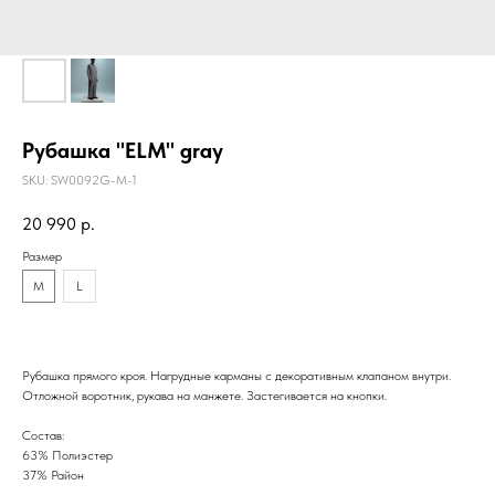
Рубашка "ELM" gray
SKU:
SW0092G-M-1
20 990
р.
Размер
M
L
Рубашка прямого кроя. Нагрудные карманы с декоративным клапаном внутри.
Отложной воротник, рукава на манжете. Застегивается на кнопки.
Состав:
63% Полиэстер
37% Район