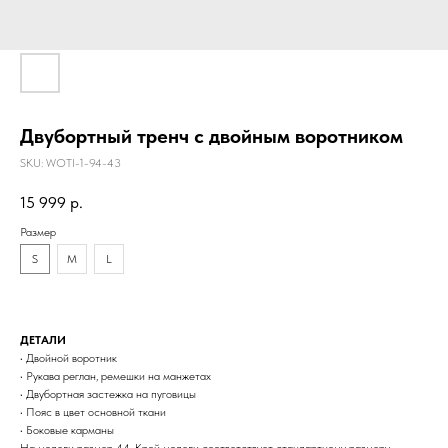
Двубортный тренч с двойным воротником
SKU:
WOTI-1-94-43
15 999
р.
Размер
S
M
L
ДЕТАЛИ
• Двойной воротник
• Рукава реглан, ремешки на манжетах
• Двубортная застежка на пуговицы
• Пояс в цвет основной ткани
• Боковые карманы
На модели размер 44. Крой модели соответствует стандартному размеру.